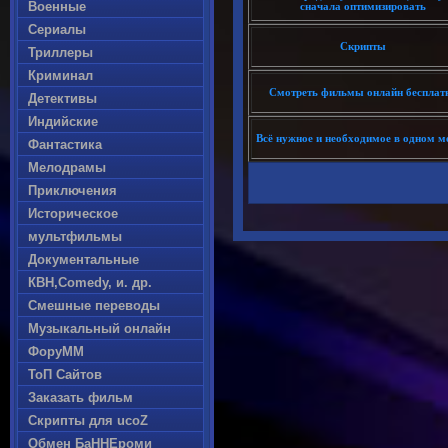
Военные
сначала оптимизировать
Сериалы
Скрипты
Триллеры
Криминал
Смотреть фильмы онлайн бесплат
Детективы
Индийские
Всё нужное и необходимое в одном ме
Фантастика
Мелодрамы
Приключения
Историческое
мультфильмы
Документальные
КВН,Comedy, и. др.
Смешные переводы
Музыкальный онлайн
ФоруММ
ТоП Сайтов
Заказать фильм
Скрипты для ucoZ
Обмен БаННЕроми